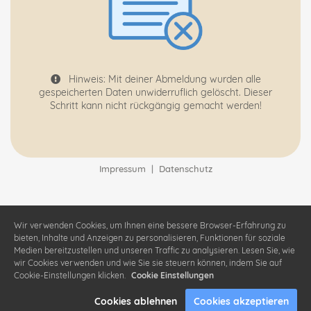
Hinweis: Mit deiner Abmeldung wurden alle
gespeicherten Daten unwiderruflich gelöscht. Dieser
Schritt kann nicht rückgängig gemacht werden!
Impressum
|
Datenschutz
Wir verwenden Cookies, um Ihnen eine bessere Browser-Erfahrung zu
bieten, Inhalte und Anzeigen zu personalisieren, Funktionen für soziale
Medien bereitzustellen und unseren Traffic zu analysieren. Lesen Sie, wie
wir Cookies verwenden und wie Sie sie steuern können, indem Sie auf
Cookie-Einstellungen klicken.
Cookie Einstellungen
Cookies ablehnen
Cookies akzeptieren